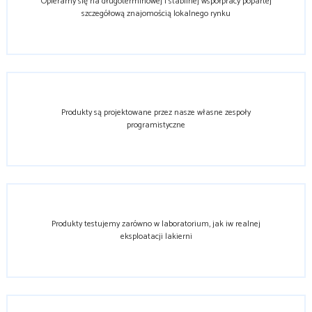
Opieramy się na długoterminowej i stabilnej współpracy popartej
szczegółową znajomością lokalnego rynku
Produkty są projektowane przez nasze własne zespoły
programistyczne
Produkty testujemy zarówno w laboratorium, jak iw realnej
eksploatacji lakierni