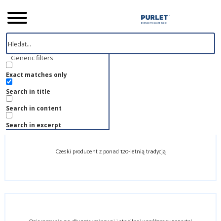
Strona główna
Generic filters
O marce PURLET
Exact matches only
O marce PURLET
Search in title
Search in content
Search in excerpt
Czeski producent z ponad 120-letnią tradycją