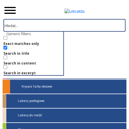
Strona główna
Generic filters
Kryjace farby olejowe
Exact matches only
Search in title
Impregnacja
Search in content
Lazury
Search in excerpt
Kryjace farby olejowe
Lakiery podlogowe
Lakiery do mebli